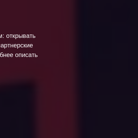
м: открывать
партнерские
обнее описать